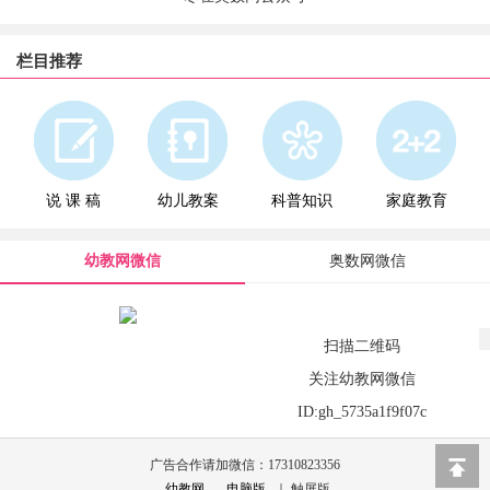
栏目推荐
说 课 稿
幼儿教案
科普知识
家庭教育
幼教网微信
奥数网微信
扫描二维码
关注幼教网微信
ID:gh_5735a1f9f07c
广告合作请加微信：17310823356
幼教网
-
电脑版
｜ 触屏版