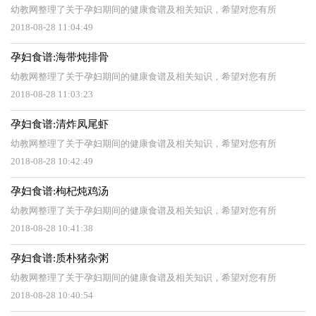
幼教网整理了关于孕妇期间的健康食谱及相关知识，希望对您有所
2018-08-28 11:04:49
孕妇食谱:海带炖排骨
幼教网整理了关于孕妇期间的健康食谱及相关知识，希望对您有所
2018-08-28 11:03:23
孕妇食谱:清炸凤尾虾
幼教网整理了关于孕妇期间的健康食谱及相关知识，希望对您有所
2018-08-28 10:42:49
孕妇食谱:枸杞炖鸡汤
幼教网整理了关于孕妇期间的健康食谱及相关知识，希望对您有所
2018-08-28 10:41:38
孕妇食谱:质朴猪杂粥
幼教网整理了关于孕妇期间的健康食谱及相关知识，希望对您有所
2018-08-28 10:40:54