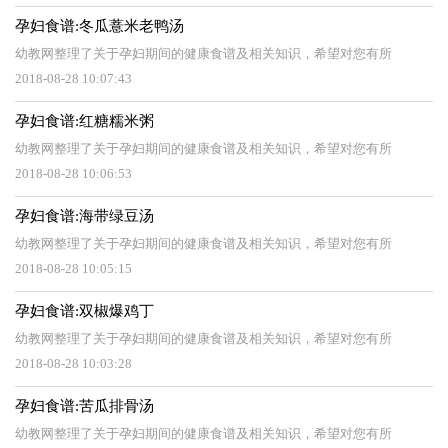
孕妇食谱:冬瓜薏米老鸭汤
幼教网整理了关于孕妇期间的健康食谱及相关知识，希望对您有所
2018-08-28 10:07:43
孕妇食谱:红糖糯米粥
幼教网整理了关于孕妇期间的健康食谱及相关知识，希望对您有所
2018-08-28 10:06:53
孕妇食谱:海带绿豆汤
幼教网整理了关于孕妇期间的健康食谱及相关知识，希望对您有所
2018-08-28 10:05:15
孕妇食谱:双椒爆鸡丁
幼教网整理了关于孕妇期间的健康食谱及相关知识，希望对您有所
2018-08-28 10:03:28
孕妇食谱:苦瓜排骨汤
幼教网整理了关于孕妇期间的健康食谱及相关知识，希望对您有所