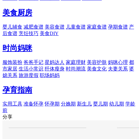
美食厨房
婴儿辅食
减肥食谱
美容食谱
儿童食谱
家庭食谱
孕期食谱
产
后食谱
烹饪技巧
美食DIY
时尚妈咪
服饰装扮
爸爸手记
星妈达人
家庭理财
美容护肤
妈咪心理
都
市家居
生活小常识
纤体瘦身
时尚潮流
美食文化
夫妻关系
婆
媳关系
旅游度假
职场妈妈
孕育指南
实用工具
准备怀孕
怀孕期
分娩期
新生儿
婴儿期
幼儿期
学龄
前
分享