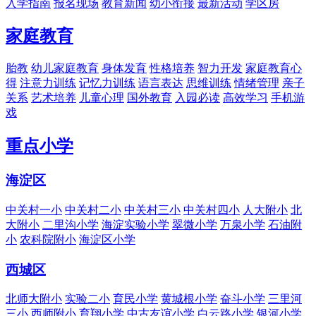
入学指南
报名现场
教育新闻
幼小衔接
最新活动
学区房
家庭教育
胎教
幼儿家庭教育
身体发育
性格培养
智力开发
家庭教育心
得
注意力训练
记忆力训练
语言表达
思维训练
情绪管理
亲子
关系
艺术培养
儿童心理
国外教育
入园必读
高效学习
手机游
戏
重点小学
海淀区
中关村一小
中关村二小
中关村三小
中关村四小
人大附小
北
大附小
二里沟小学
海淀实验小学
翠微小学
万泉小学
石油附
小
农科院附小
海淀区小学
西城区
北师大附小
实验二小
育民小学
黄城根小学
奋斗小学
三里河
三小
西师附小
育翔小学
中古友谊小学
白云路小学
银河小学