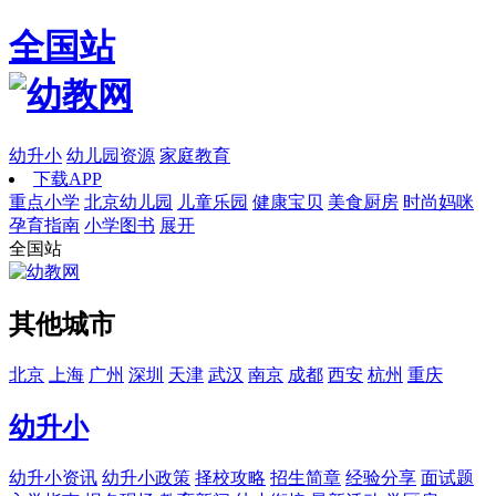
全国站
幼升小
幼儿园资源
家庭教育
下载APP
重点小学
北京幼儿园
儿童乐园
健康宝贝
美食厨房
时尚妈咪
孕育指南
小学图书
展开
全国站
其他城市
北京
上海
广州
深圳
天津
武汉
南京
成都
西安
杭州
重庆
幼升小
幼升小资讯
幼升小政策
择校攻略
招生简章
经验分享
面试题