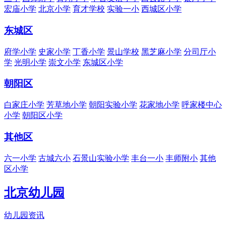
宏庙小学
北京小学
育才学校
实验一小
西城区小学
东城区
府学小学
史家小学
丁香小学
景山学校
黑芝麻小学
分司厅小
学
光明小学
崇文小学
东城区小学
朝阳区
白家庄小学
芳草地小学
朝阳实验小学
花家地小学
呼家楼中心
小学
朝阳区小学
其他区
六一小学
古城六小
石景山实验小学
丰台一小
丰师附小
其他
区小学
北京幼儿园
幼儿园资讯