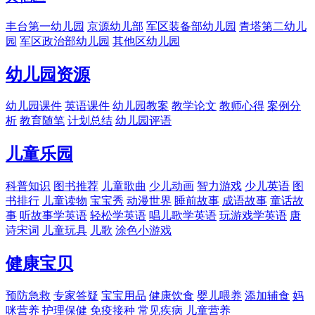
丰台第一幼儿园
京源幼儿部
军区装备部幼儿园
青塔第二幼儿
园
军区政治部幼儿园
其他区幼儿园
幼儿园资源
幼儿园课件
英语课件
幼儿园教案
教学论文
教师心得
案例分
析
教育随笔
计划总结
幼儿园评语
儿童乐园
科普知识
图书推荐
儿童歌曲
少儿动画
智力游戏
少儿英语
图
书排行
儿童读物
宝宝秀
动漫世界
睡前故事
成语故事
童话故
事
听故事学英语
轻松学英语
唱儿歌学英语
玩游戏学英语
唐
诗宋词
儿童玩具
儿歌
涂色小游戏
健康宝贝
预防急救
专家答疑
宝宝用品
健康饮食
婴儿喂养
添加辅食
妈
咪营养
护理保健
免疫接种
常见疾病
儿童营养