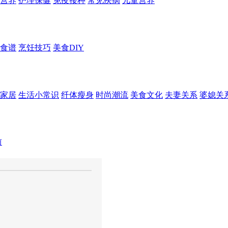
营养
护理保健
免疫接种
常见疾病
儿童营养
食谱
烹饪技巧
美食DIY
家居
生活小常识
纤体瘦身
时尚潮流
美食文化
夫妻关系
婆媳关
前