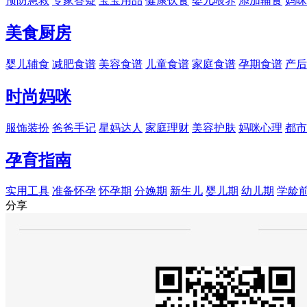
预防急救
专家答疑
宝宝用品
健康饮食
婴儿喂养
添加辅食
妈咪
美食厨房
婴儿辅食
减肥食谱
美容食谱
儿童食谱
家庭食谱
孕期食谱
产后
时尚妈咪
服饰装扮
爸爸手记
星妈达人
家庭理财
美容护肤
妈咪心理
都市
孕育指南
实用工具
准备怀孕
怀孕期
分娩期
新生儿
婴儿期
幼儿期
学龄
分享