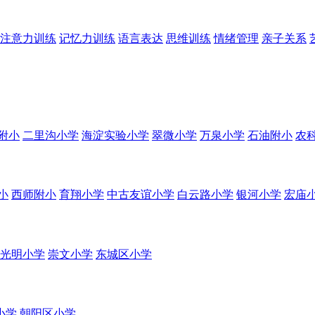
注意力训练
记忆力训练
语言表达
思维训练
情绪管理
亲子关系
附小
二里沟小学
海淀实验小学
翠微小学
万泉小学
石油附小
农
小
西师附小
育翔小学
中古友谊小学
白云路小学
银河小学
宏庙
光明小学
崇文小学
东城区小学
小学
朝阳区小学