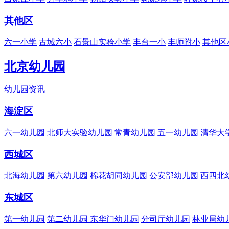
其他区
六一小学
古城六小
石景山实验小学
丰台一小
丰师附小
其他区
北京幼儿园
幼儿园资讯
海淀区
六一幼儿园
北师大实验幼儿园
常青幼儿园
五一幼儿园
清华大
西城区
北海幼儿园
第六幼儿园
棉花胡同幼儿园
公安部幼儿园
西四北
东城区
第一幼儿园
第二幼儿园
东华门幼儿园
分司厅幼儿园
林业局幼