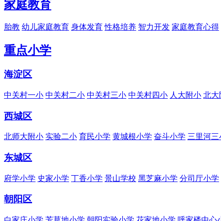
家庭教育
胎教
幼儿家庭教育
身体发育
性格培养
智力开发
家庭教育心得
重点小学
海淀区
中关村一小
中关村二小
中关村三小
中关村四小
人大附小
北大
西城区
北师大附小
实验二小
育民小学
黄城根小学
奋斗小学
三里河三
东城区
府学小学
史家小学
丁香小学
景山学校
黑芝麻小学
分司厅小学
朝阳区
白家庄小学
芳草地小学
朝阳实验小学
花家地小学
呼家楼中心