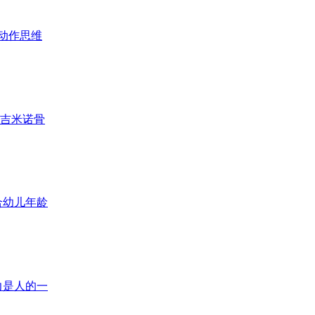
动作思维
、吉米诺骨
合幼儿年龄
力是人的一