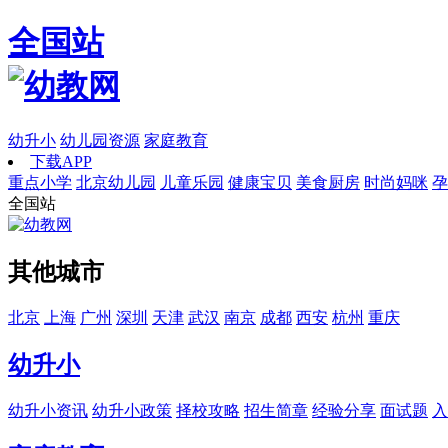
全国站
幼升小
幼儿园资源
家庭教育
下载APP
重点小学
北京幼儿园
儿童乐园
健康宝贝
美食厨房
时尚妈咪
孕
全国站
其他城市
北京
上海
广州
深圳
天津
武汉
南京
成都
西安
杭州
重庆
幼升小
幼升小资讯
幼升小政策
择校攻略
招生简章
经验分享
面试题
入