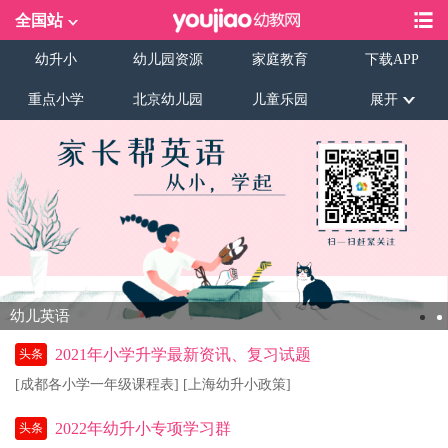
全国站
幼升小
幼儿园资源
家庭教育
下载APP
重点小学
北京幼儿园
儿童乐园
展开
幼儿英语
2021年小学升学最新资讯、复习试题
头条
[成都各小学一年级课程表]
[上海幼升小政策]
2022年幼升小专项学习群
头条