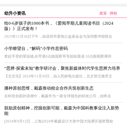
幼升小资讯
政策
择校
给0-6岁孩子的1000本书，《爱阅早期儿童阅读书目（2024
版）》正式发布！
2025年11月30日下午，由深圳市爱阅公益基金会与深圳图书馆联合
小学瞭望台，“解码”小学作息密码
拿起手里的望远镜,在早晨8点能观察哥哥姐姐晨读,10点能观察课间
“思辨·探索未知”教学研讨会，聚焦新媒体时代学生思辨力培养
【北京讯】2024年11月30日，由人民邮电出版社，北京智元微库文
播种原创思维，戴森推动校企合作共筑创新生态
在科技创新的浪潮中，戴森作为一家全球领先的科技公司，始终走
鼓励原创精神，挖掘创新可能，戴森为中国科教事业注入新势
能
[2024年9月12日，上海]2024年戴森设计大奖中国大陆赛区颁奖暨校