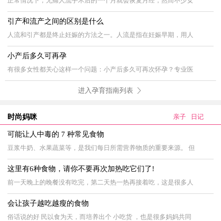
正常情况下，无痛人流手术后的一个月就会恢复月经，然而不少女
引产和流产之间的区别是什么
人流和引产都是终止妊娠的方法之一。人流是指在妊娠早期，用人
小产后多久可再孕
有很多女性都关心这样一个问题：小产后多久可再次怀孕？专业医
进入孕育指南列表
时尚妈咪
亲子
日记
可能让人中毒的 7 种常见食物
豆浆牛奶、水果蔬菜等，是我们每日所需营养物质的重要来源。 但
这里有6种食物，请你不要再次加热吃它们了!
前一天晚上的晚餐没有吃完，第二天热一热再接着吃，这是很多人
会让孩子越吃越瘦的食物
俗话说的好 民以食为天，而培养出个 小吃货 ，也是很多妈妈共同