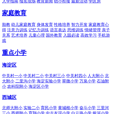
入学指南
报名现场
教育新闻
幼小衔接
最新活动
学区房
家庭教育
胎教
幼儿家庭教育
身体发育
性格培养
智力开发
家庭教育心
得
注意力训练
记忆力训练
语言表达
思维训练
情绪管理
亲子
关系
艺术培养
儿童心理
国外教育
入园必读
高效学习
手机游
戏
重点小学
海淀区
中关村一小
中关村二小
中关村三小
中关村四小
人大附小
北
大附小
二里沟小学
海淀实验小学
翠微小学
万泉小学
石油附
小
农科院附小
海淀区小学
西城区
北师大附小
实验二小
育民小学
黄城根小学
奋斗小学
三里河
三小
西师附小
育翔小学
中古友谊小学
白云路小学
银河小学