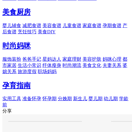
美食厨房
婴儿辅食
减肥食谱
美容食谱
儿童食谱
家庭食谱
孕期食谱
产
后食谱
烹饪技巧
美食DIY
时尚妈咪
服饰装扮
爸爸手记
星妈达人
家庭理财
美容护肤
妈咪心理
都
市家居
生活小常识
纤体瘦身
时尚潮流
美食文化
夫妻关系
婆
媳关系
旅游度假
职场妈妈
孕育指南
实用工具
准备怀孕
怀孕期
分娩期
新生儿
婴儿期
幼儿期
学龄
前
分享