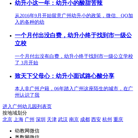
幼升小这一年：幼升小的酸甜苦辣
从2016年9月开始留意广州幼升小的政策，微信、QQ加
入的各种的幼
一个月付出没白费，幼升小终于找到市一级公
立校
一个月付出没有白费，幼升小终于找到市一级公立学校
了 3月开始
致天下父母心：幼升小面试路心酸分享
本人非广州户籍，06年踏入广州这座陌生的城市，在广
州认识了我
进入广州幼儿园列表页
按地域划分
北京
上海
广州
深圳
天津
武汉
南京
成都
西安
杭州
重庆
幼教网微信
奥数网微信