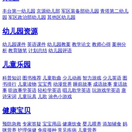
丰台第一幼儿园
京源幼儿部
军区装备部幼儿园
青塔第二幼儿
园
军区政治部幼儿园
其他区幼儿园
幼儿园资源
幼儿园课件
英语课件
幼儿园教案
教学论文
教师心得
案例分
析
教育随笔
计划总结
幼儿园评语
儿童乐园
科普知识
图书推荐
儿童歌曲
少儿动画
智力游戏
少儿英语
图
书排行
儿童读物
宝宝秀
动漫世界
睡前故事
成语故事
童话故
事
听故事学英语
轻松学英语
唱儿歌学英语
玩游戏学英语
唐
诗宋词
儿童玩具
儿歌
涂色小游戏
健康宝贝
预防急救
专家答疑
宝宝用品
健康饮食
婴儿喂养
添加辅食
妈
咪营养
护理保健
免疫接种
常见疾病
儿童营养