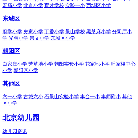
宏庙小学
北京小学
育才学校
实验一小
西城区小学
东城区
府学小学
史家小学
丁香小学
景山学校
黑芝麻小学
分司厅小
学
光明小学
崇文小学
东城区小学
朝阳区
白家庄小学
芳草地小学
朝阳实验小学
花家地小学
呼家楼中心
小学
朝阳区小学
其他区
六一小学
古城六小
石景山实验小学
丰台一小
丰师附小
其他
区小学
北京幼儿园
幼儿园资讯