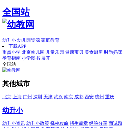
全国站
幼升小
幼儿园资源
家庭教育
下载APP
重点小学
北京幼儿园
儿童乐园
健康宝贝
美食厨房
时尚妈咪
孕育指南
小学图书
展开
全国站
其他城市
北京
上海
广州
深圳
天津
武汉
南京
成都
西安
杭州
重庆
幼升小
幼升小资讯
幼升小政策
择校攻略
招生简章
经验分享
面试题