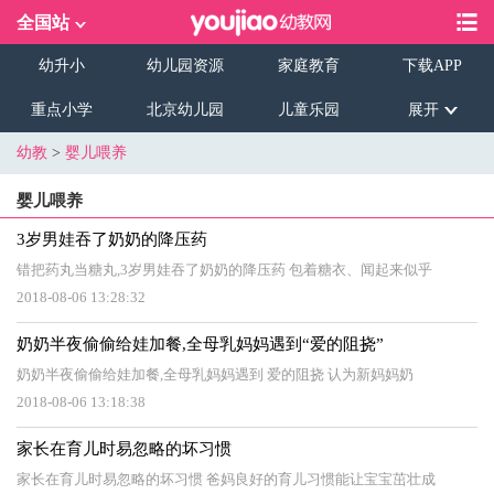
全国站
幼升小
幼儿园资源
家庭教育
下载APP
重点小学
北京幼儿园
儿童乐园
展开
幼教
>
婴儿喂养
婴儿喂养
3岁男娃吞了奶奶的降压药
错把药丸当糖丸,3岁男娃吞了奶奶的降压药 包着糖衣、闻起来似乎
2018-08-06 13:28:32
奶奶半夜偷偷给娃加餐,全母乳妈妈遇到“爱的阻挠”
奶奶半夜偷偷给娃加餐,全母乳妈妈遇到 爱的阻挠 认为新妈妈奶
2018-08-06 13:18:38
家长在育儿时易忽略的坏习惯
家长在育儿时易忽略的坏习惯 爸妈良好的育儿习惯能让宝宝茁壮成