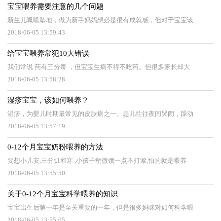
宝宝喂养需要注意的几个问题
新生儿呱呱坠地，做为新手妈妈想必是很有成就感，但对于宝宝该
2018-06-05 13:59:43
给宝宝喂养常犯10大错误
我们常说 药有三分毒 ，但宝宝生病不得不吃药。但很多家长却大
2018-06-05 13:58:28
湿疹宝宝，该如何喂养？
湿疹，为婴儿时期最常见的皮肤病之一。患儿往往夜间哭闹，躁动
2018-06-05 13:57:19
0-12个月宝宝奶粉喂养的方法
要想小儿安,三分饥和寒 ,小孩子稍微饿一点不打紧,怕的就是喂养
2018-06-05 13:55:50
关于0-12个月宝宝科学喂养的知识
宝宝出生后第一年是至关重要的一年，但是很多妈咪对如何科学喂
2018-06-05 13:55:05