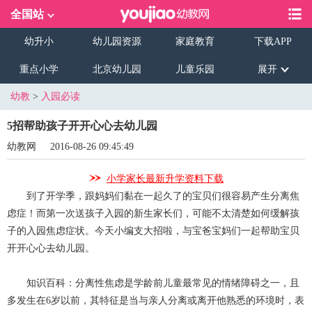
全国站
幼升小
幼儿园资源
家庭教育
下载APP
重点小学
北京幼儿园
儿童乐园
展开
幼教
>
入园必读
5招帮助孩子开开心心去幼儿园
幼教网
2016-08-26 09:45:49
小学家长最新升学资料下载
到了开学季，跟妈妈们黏在一起久了的宝贝们很容易产生分离焦
虑症！而第一次送孩子入园的新生家长们，可能不太清楚如何缓解孩
子的入园焦虑症状。今天小编支大招啦，与宝爸宝妈们一起帮助宝贝
开开心心去幼儿园。
知识百科：分离性焦虑是学龄前儿童最常见的情绪障碍之一，且
多发生在6岁以前，其特征是当与亲人分离或离开他熟悉的环境时，表