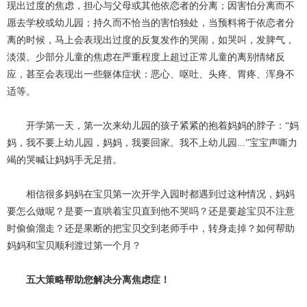
现出过度的焦虑，担心与父母或其他依恋者的分离；因害怕分离而不
愿去学校或幼儿园；持久而不恰当的害怕独处，当预料将于依恋者分
离的时候，马上会表现出过度的反复发作的哭闹，如哭叫，发脾气，
淡漠。少部分儿童的焦虑在严重程度上超过正常儿童的离别情绪反
应，甚至会表现出一些躯体症状：恶心、呕吐、头疼、胃疼、浑身不
适等。
开学第一天，第一次来幼儿园的孩子紧紧的抱着妈妈的脖子：“妈
妈，我不要上幼儿园，妈妈，我要回家。我不上幼儿园...”宝宝声嘶力
竭的哭喊让妈妈手无足措。
相信很多妈妈在宝贝第一次开学入园时都遇到过这种情况，妈妈
要怎么做呢？是要一直哄着宝贝直到他不哭吗？还是要趁宝贝不注意
时偷偷溜走？还是果断的把宝贝交到老师手中，转身走掉？如何帮助
妈妈和宝贝顺利渡过第一个月？
五大策略帮助您解决分离焦虑症！