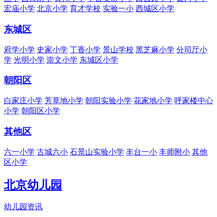
宏庙小学
北京小学
育才学校
实验一小
西城区小学
东城区
府学小学
史家小学
丁香小学
景山学校
黑芝麻小学
分司厅小
学
光明小学
崇文小学
东城区小学
朝阳区
白家庄小学
芳草地小学
朝阳实验小学
花家地小学
呼家楼中心
小学
朝阳区小学
其他区
六一小学
古城六小
石景山实验小学
丰台一小
丰师附小
其他
区小学
北京幼儿园
幼儿园资讯