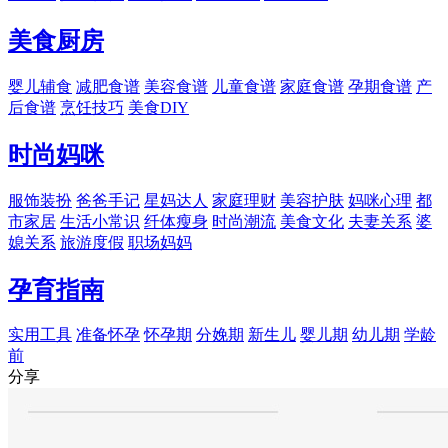
美食厨房
婴儿辅食
减肥食谱
美容食谱
儿童食谱
家庭食谱
孕期食谱
产
后食谱
烹饪技巧
美食DIY
时尚妈咪
服饰装扮
爸爸手记
星妈达人
家庭理财
美容护肤
妈咪心理
都
市家居
生活小常识
纤体瘦身
时尚潮流
美食文化
夫妻关系
婆
媳关系
旅游度假
职场妈妈
孕育指南
实用工具
准备怀孕
怀孕期
分娩期
新生儿
婴儿期
幼儿期
学龄
前
分享