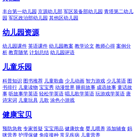
丰台第一幼儿园
京源幼儿部
军区装备部幼儿园
青塔第二幼儿
园
军区政治部幼儿园
其他区幼儿园
幼儿园资源
幼儿园课件
英语课件
幼儿园教案
教学论文
教师心得
案例分
析
教育随笔
计划总结
幼儿园评语
儿童乐园
科普知识
图书推荐
儿童歌曲
少儿动画
智力游戏
少儿英语
图
书排行
儿童读物
宝宝秀
动漫世界
睡前故事
成语故事
童话故
事
听故事学英语
轻松学英语
唱儿歌学英语
玩游戏学英语
唐
诗宋词
儿童玩具
儿歌
涂色小游戏
健康宝贝
预防急救
专家答疑
宝宝用品
健康饮食
婴儿喂养
添加辅食
妈
咪营养
护理保健
免疫接种
常见疾病
儿童营养