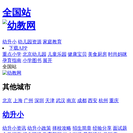
全国站
幼升小
幼儿园资源
家庭教育
下载APP
重点小学
北京幼儿园
儿童乐园
健康宝贝
美食厨房
时尚妈咪
孕育指南
小学图书
展开
全国站
其他城市
北京
上海
广州
深圳
天津
武汉
南京
成都
西安
杭州
重庆
幼升小
幼升小资讯
幼升小政策
择校攻略
招生简章
经验分享
面试题