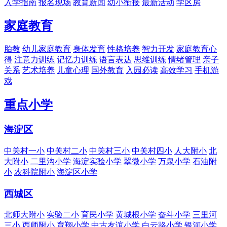
入学指南
报名现场
教育新闻
幼小衔接
最新活动
学区房
家庭教育
胎教
幼儿家庭教育
身体发育
性格培养
智力开发
家庭教育心
得
注意力训练
记忆力训练
语言表达
思维训练
情绪管理
亲子
关系
艺术培养
儿童心理
国外教育
入园必读
高效学习
手机游
戏
重点小学
海淀区
中关村一小
中关村二小
中关村三小
中关村四小
人大附小
北
大附小
二里沟小学
海淀实验小学
翠微小学
万泉小学
石油附
小
农科院附小
海淀区小学
西城区
北师大附小
实验二小
育民小学
黄城根小学
奋斗小学
三里河
三小
西师附小
育翔小学
中古友谊小学
白云路小学
银河小学