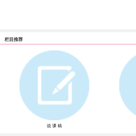
栏目推荐
说 课 稿