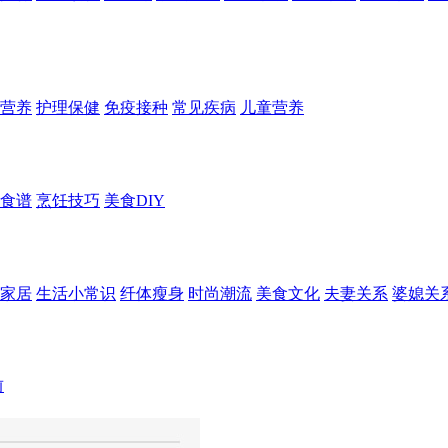
营养
护理保健
免疫接种
常见疾病
儿童营养
食谱
烹饪技巧
美食DIY
家居
生活小常识
纤体瘦身
时尚潮流
美食文化
夫妻关系
婆媳关
前