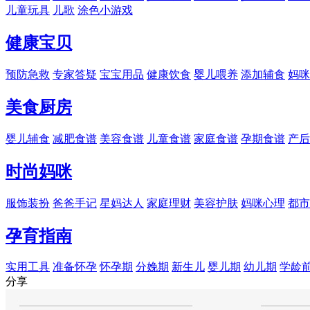
儿童玩具
儿歌
涂色小游戏
健康宝贝
预防急救
专家答疑
宝宝用品
健康饮食
婴儿喂养
添加辅食
妈咪
美食厨房
婴儿辅食
减肥食谱
美容食谱
儿童食谱
家庭食谱
孕期食谱
产后
时尚妈咪
服饰装扮
爸爸手记
星妈达人
家庭理财
美容护肤
妈咪心理
都市
孕育指南
实用工具
准备怀孕
怀孕期
分娩期
新生儿
婴儿期
幼儿期
学龄
分享