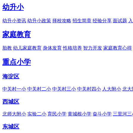
幼升小
幼升小资讯
幼升小政策
择校攻略
招生简章
经验分享
面试题
入
家庭教育
胎教
幼儿家庭教育
身体发育
性格培养
智力开发
家庭教育心得
重点小学
海淀区
中关村一小
中关村二小
中关村三小
中关村四小
人大附小
北大
西城区
北师大附小
实验二小
育民小学
黄城根小学
奋斗小学
三里河三
东城区