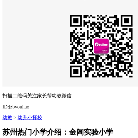
扫描二维码关注家长帮幼教微信
ID:jzbyoujiao
幼教
>
幼升小择校
苏州热门小学介绍：金阊实验小学