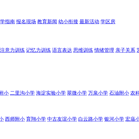
学指南
报名现场
教育新闻
幼小衔接
最新活动
学区房
注意力训练
记忆力训练
语言表达
思维训练
情绪管理
亲子关系
附小
二里沟小学
海淀实验小学
翠微小学
万泉小学
石油附小
农
小
西师附小
育翔小学
中古友谊小学
白云路小学
银河小学
宏庙