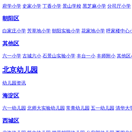
府学小学
史家小学
丁香小学
景山学校
黑芝麻小学
分司厅小学
朝阳区
白家庄小学
芳草地小学
朝阳实验小学
花家地小学
呼家楼中心
其他区
六一小学
古城六小
石景山实验小学
丰台一小
丰师附小
其他区
北京幼儿园
幼儿园资讯
海淀区
六一幼儿园
北师大实验幼儿园
常青幼儿园
五一幼儿园
清华大
西城区