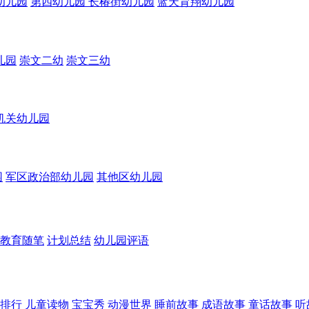
幼儿园
第四幼儿园
长椿街幼儿园
蓝天育翔幼儿园
儿园
崇文二幼
崇文三幼
机关幼儿园
园
军区政治部幼儿园
其他区幼儿园
教育随笔
计划总结
幼儿园评语
排行
儿童读物
宝宝秀
动漫世界
睡前故事
成语故事
童话故事
听