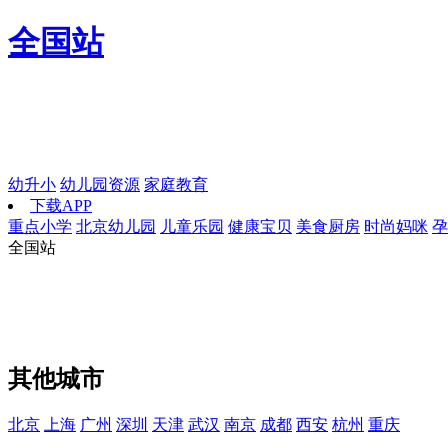
全国站
幼升小
幼儿园资源
家庭教育
下载APP
重点小学
北京幼儿园
儿童乐园
健康宝贝
美食厨房
时尚妈咪
孕
全国站
其他城市
北京
上海
广州
深圳
天津
武汉
南京
成都
西安
杭州
重庆