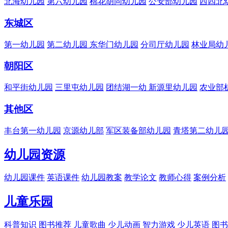
北海幼儿园
第六幼儿园
棉花胡同幼儿园
公安部幼儿园
西四北
东城区
第一幼儿园
第二幼儿园
东华门幼儿园
分司厅幼儿园
林业局幼
朝阳区
和平街幼儿园
三里屯幼儿园
团结湖一幼
新源里幼儿园
农业部
其他区
丰台第一幼儿园
京源幼儿部
军区装备部幼儿园
青塔第二幼儿
幼儿园资源
幼儿园课件
英语课件
幼儿园教案
教学论文
教师心得
案例分析
儿童乐园
科普知识
图书推荐
儿童歌曲
少儿动画
智力游戏
少儿英语
图书