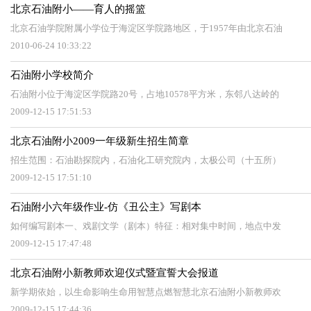
北京石油附小——育人的摇篮
北京石油学院附属小学位于海淀区学院路地区，于1957年由北京石油
2010-06-24 10:33:22
石油附小学校简介
石油附小位于海淀区学院路20号，占地10578平方米，东邻八达岭的
2009-12-15 17:51:53
北京石油附小2009一年级新生招生简章
招生范围：石油勘探院内，石油化工研究院内，太极公司（十五所）
2009-12-15 17:51:10
石油附小六年级作业-仿《丑公主》写剧本
如何编写剧本一、戏剧文学（剧本）特征：相对集中时间，地点中发
2009-12-15 17:47:48
北京石油附小新教师欢迎仪式暨宣誓大会报道
新学期依始，以生命影响生命用智慧点燃智慧北京石油附小新教师欢
2009-12-15 17:44:36