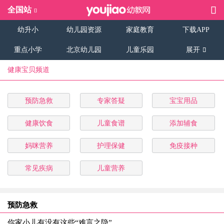
全国站
幼升小
幼儿园资源
家庭教育
下载APP
重点小学
北京幼儿园
儿童乐园
展开
健康宝贝频道
预防急救
专家答疑
宝宝用品
健康饮食
儿童食谱
添加辅食
妈咪营养
护理保健
免疫接种
常见疾病
儿童营养
预防急救
你家小儿有没有这些“难言之隐”