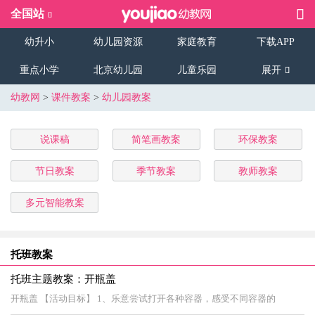
全国站
幼升小
幼儿园资源
家庭教育
下载APP
重点小学
北京幼儿园
儿童乐园
展开
幼教网
>
课件教案
>
幼儿园教案
说课稿
简笔画教案
环保教案
节日教案
季节教案
教师教案
多元智能教案
托班教案
托班主题教案：开瓶盖
开瓶盖 【活动目标】 1、乐意尝试打开各种容器，感受不同容器的