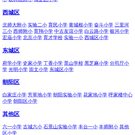
西城区
北师大附小
实验二小
育民小学
黄城根小学
奋斗小学
三里河
三小
西师附小
育翔小学
中古友谊小学
白云路小学
银河小学
宏庙小学
北京小学
育才学校
实验一小
西城区小学
东城区
府学小学
史家小学
丁香小学
景山学校
黑芝麻小学
分司厅小
学
光明小学
崇文小学
东城区小学
朝阳区
白家庄小学
芳草地小学
朝阳实验小学
花家地小学
呼家楼中心
小学
朝阳区小学
其他区
六一小学
古城六小
石景山实验小学
丰台一小
丰师附小
其他
区小学