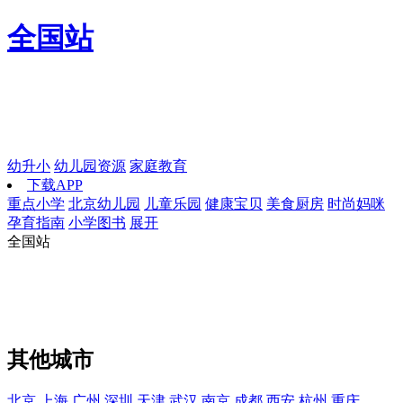
全国站
幼升小
幼儿园资源
家庭教育
下载APP
重点小学
北京幼儿园
儿童乐园
健康宝贝
美食厨房
时尚妈咪
孕育指南
小学图书
展开
全国站
其他城市
北京
上海
广州
深圳
天津
武汉
南京
成都
西安
杭州
重庆