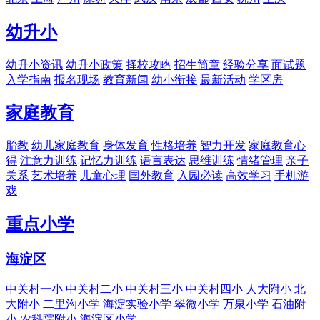
幼升小
幼升小资讯
幼升小政策
择校攻略
招生简章
经验分享
面试题
入学指南
报名现场
教育新闻
幼小衔接
最新活动
学区房
家庭教育
胎教
幼儿家庭教育
身体发育
性格培养
智力开发
家庭教育心
得
注意力训练
记忆力训练
语言表达
思维训练
情绪管理
亲子
关系
艺术培养
儿童心理
国外教育
入园必读
高效学习
手机游
戏
重点小学
海淀区
中关村一小
中关村二小
中关村三小
中关村四小
人大附小
北
大附小
二里沟小学
海淀实验小学
翠微小学
万泉小学
石油附
小
农科院附小
海淀区小学