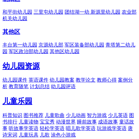
和平街幼儿园
三里屯幼儿园
团结湖一幼
新源里幼儿园
农业部
机关幼儿园
其他区
丰台第一幼儿园
京源幼儿部
军区装备部幼儿园
青塔第二幼儿
园
军区政治部幼儿园
其他区幼儿园
幼儿园资源
幼儿园课件
英语课件
幼儿园教案
教学论文
教师心得
案例分
析
教育随笔
计划总结
幼儿园评语
儿童乐园
科普知识
图书推荐
儿童歌曲
少儿动画
智力游戏
少儿英语
图
书排行
儿童读物
宝宝秀
动漫世界
睡前故事
成语故事
童话故
事
听故事学英语
轻松学英语
唱儿歌学英语
玩游戏学英语
唐
诗宋词
儿童玩具
儿歌
涂色小游戏