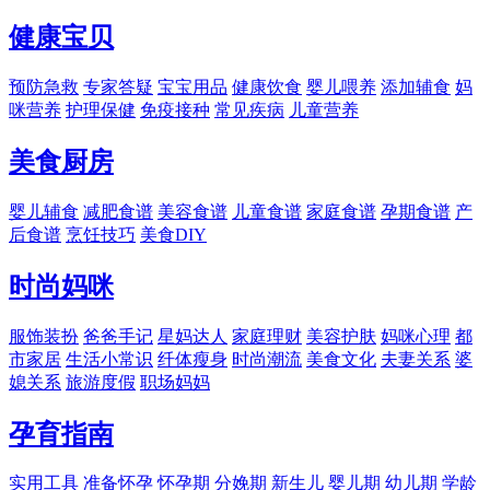
健康宝贝
预防急救
专家答疑
宝宝用品
健康饮食
婴儿喂养
添加辅食
妈
咪营养
护理保健
免疫接种
常见疾病
儿童营养
美食厨房
婴儿辅食
减肥食谱
美容食谱
儿童食谱
家庭食谱
孕期食谱
产
后食谱
烹饪技巧
美食DIY
时尚妈咪
服饰装扮
爸爸手记
星妈达人
家庭理财
美容护肤
妈咪心理
都
市家居
生活小常识
纤体瘦身
时尚潮流
美食文化
夫妻关系
婆
媳关系
旅游度假
职场妈妈
孕育指南
实用工具
准备怀孕
怀孕期
分娩期
新生儿
婴儿期
幼儿期
学龄