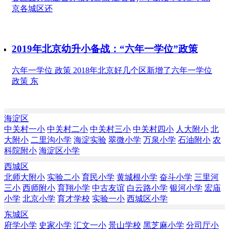
京各城区还
2019年北京幼升小备战：“六年一学位”政策
六年一学位 政策 2018年北京好几个区新增了六年一学位
政策 东
海淀区
中关村一小
中关村二小
中关村三小
中关村四小
人大附小
北
大附小
二里沟小学
海淀实验
翠微小学
万泉小学
石油附小
农
科院附小
海淀区小学
西城区
北师大附小
实验二小
育民小学
黄城根小学
奋斗小学
三里河
三小
西师附小
育翔小学
中古友谊
白云路小学
银河小学
宏庙
小学
北京小学
育才学校
实验一小
西城区小学
东城区
府学小学
史家小学
汇文一小
景山学校
黑芝麻小学
分司厅小