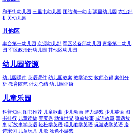
和平街幼儿园
三里屯幼儿园
团结湖一幼
新源里幼儿园
农业部
机关幼儿园
其他区
丰台第一幼儿园
京源幼儿部
军区装备部幼儿园
青塔第二幼儿
园
军区政治部幼儿园
其他区幼儿园
幼儿园资源
幼儿园课件
英语课件
幼儿园教案
教学论文
教师心得
案例分
析
教育随笔
计划总结
幼儿园评语
儿童乐园
科普知识
图书推荐
儿童歌曲
少儿动画
智力游戏
少儿英语
图
书排行
儿童读物
宝宝秀
动漫世界
睡前故事
成语故事
童话故
事
听故事学英语
轻松学英语
唱儿歌学英语
玩游戏学英语
唐
诗宋词
儿童玩具
儿歌
涂色小游戏