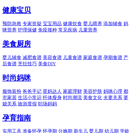
健康宝贝
预防急救
专家答疑
宝宝用品
健康饮食
婴儿喂养
添加辅食
妈
咪营养
护理保健
免疫接种
常见疾病
儿童营养
美食厨房
婴儿辅食
减肥食谱
美容食谱
儿童食谱
家庭食谱
孕期食谱
产
后食谱
烹饪技巧
美食DIY
时尚妈咪
服饰装扮
爸爸手记
星妈达人
家庭理财
美容护肤
妈咪心理
都
市家居
生活小常识
纤体瘦身
时尚潮流
美食文化
夫妻关系
婆
媳关系
旅游度假
职场妈妈
孕育指南
实用工具
准备怀孕
怀孕期
分娩期
新生儿
婴儿期
幼儿期
学龄