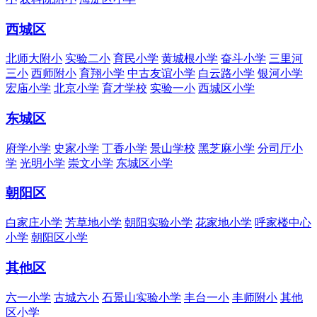
西城区
北师大附小
实验二小
育民小学
黄城根小学
奋斗小学
三里河
三小
西师附小
育翔小学
中古友谊小学
白云路小学
银河小学
宏庙小学
北京小学
育才学校
实验一小
西城区小学
东城区
府学小学
史家小学
丁香小学
景山学校
黑芝麻小学
分司厅小
学
光明小学
崇文小学
东城区小学
朝阳区
白家庄小学
芳草地小学
朝阳实验小学
花家地小学
呼家楼中心
小学
朝阳区小学
其他区
六一小学
古城六小
石景山实验小学
丰台一小
丰师附小
其他
区小学