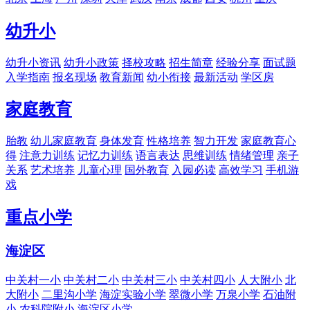
幼升小
幼升小资讯
幼升小政策
择校攻略
招生简章
经验分享
面试题
入学指南
报名现场
教育新闻
幼小衔接
最新活动
学区房
家庭教育
胎教
幼儿家庭教育
身体发育
性格培养
智力开发
家庭教育心
得
注意力训练
记忆力训练
语言表达
思维训练
情绪管理
亲子
关系
艺术培养
儿童心理
国外教育
入园必读
高效学习
手机游
戏
重点小学
海淀区
中关村一小
中关村二小
中关村三小
中关村四小
人大附小
北
大附小
二里沟小学
海淀实验小学
翠微小学
万泉小学
石油附
小
农科院附小
海淀区小学