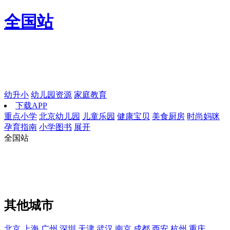
全国站
幼升小
幼儿园资源
家庭教育
下载APP
重点小学
北京幼儿园
儿童乐园
健康宝贝
美食厨房
时尚妈咪
孕育指南
小学图书
展开
全国站
其他城市
北京
上海
广州
深圳
天津
武汉
南京
成都
西安
杭州
重庆