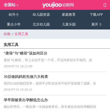
全国站
幼升小
幼儿园资源
家庭教育
下载APP
重点小学
北京幼儿园
儿童乐园
展开
幼教
>
实用工具
实用工具
“唐筛”与“糖筛”该如何区分
唐筛 与 糖筛 ，听上去似乎是一个词，不过内容却大不相同。这
2018-07-31 16:21:09
30后做妈妈前先做六大检查
现代社会的激烈竞争，使得不少职业女性不知不觉放慢了成家、生
2018-07-31 16:20:41
孕早期被查出孕酮低怎么办
确认怀孕后，一般在第一次抽血检查后，医生都会告知你孕酮的高