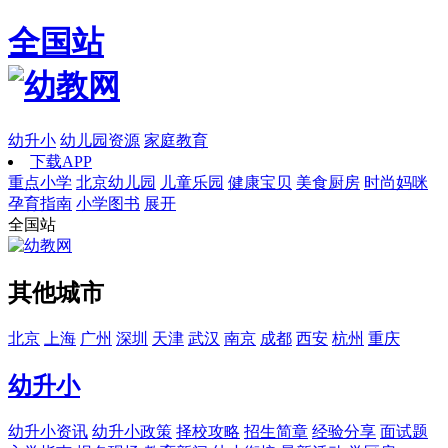
全国站
幼升小
幼儿园资源
家庭教育
下载APP
重点小学
北京幼儿园
儿童乐园
健康宝贝
美食厨房
时尚妈咪
孕育指南
小学图书
展开
全国站
其他城市
北京
上海
广州
深圳
天津
武汉
南京
成都
西安
杭州
重庆
幼升小
幼升小资讯
幼升小政策
择校攻略
招生简章
经验分享
面试题