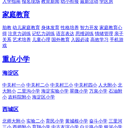
入学指南
报名现场
教育新闻
幼小衔接
最新活动
学区房
家庭教育
胎教
幼儿家庭教育
身体发育
性格培养
智力开发
家庭教育心
得
注意力训练
记忆力训练
语言表达
思维训练
情绪管理
亲子
关系
艺术培养
儿童心理
国外教育
入园必读
高效学习
手机游
戏
重点小学
海淀区
中关村一小
中关村二小
中关村三小
中关村四小
人大附小
北
大附小
二里沟小学
海淀实验小学
翠微小学
万泉小学
石油附
小
农科院附小
海淀区小学
西城区
北师大附小
实验二小
育民小学
黄城根小学
奋斗小学
三里河
三小
西师附小
育翔小学
中古友谊小学
白云路小学
银河小学