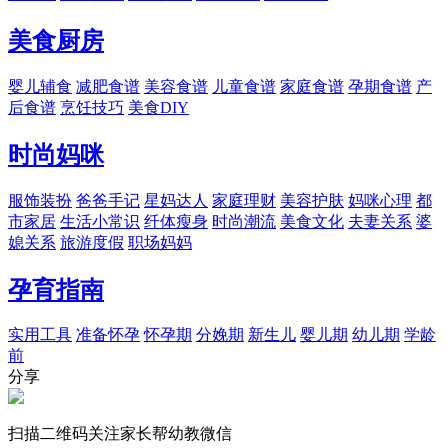
美食厨房
婴儿辅食
减肥食谱
美容食谱
儿童食谱
家庭食谱
孕期食谱
产
后食谱
烹饪技巧
美食DIY
时尚妈咪
服饰装扮
爸爸手记
星妈达人
家庭理财
美容护肤
妈咪心理
都
市家居
生活小常识
纤体瘦身
时尚潮流
美食文化
夫妻关系
婆
媳关系
旅游度假
职场妈妈
孕育指南
实用工具
准备怀孕
怀孕期
分娩期
新生儿
婴儿期
幼儿期
学龄
前
分享
扫描二维码关注家长帮幼教微信