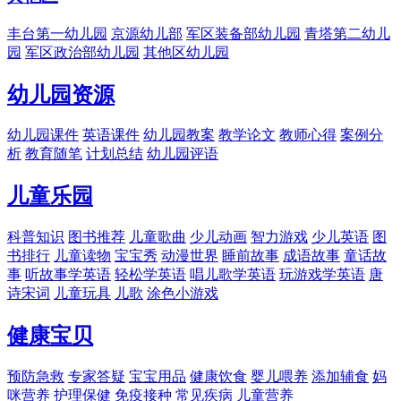
丰台第一幼儿园
京源幼儿部
军区装备部幼儿园
青塔第二幼儿
园
军区政治部幼儿园
其他区幼儿园
幼儿园资源
幼儿园课件
英语课件
幼儿园教案
教学论文
教师心得
案例分
析
教育随笔
计划总结
幼儿园评语
儿童乐园
科普知识
图书推荐
儿童歌曲
少儿动画
智力游戏
少儿英语
图
书排行
儿童读物
宝宝秀
动漫世界
睡前故事
成语故事
童话故
事
听故事学英语
轻松学英语
唱儿歌学英语
玩游戏学英语
唐
诗宋词
儿童玩具
儿歌
涂色小游戏
健康宝贝
预防急救
专家答疑
宝宝用品
健康饮食
婴儿喂养
添加辅食
妈
咪营养
护理保健
免疫接种
常见疾病
儿童营养