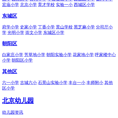
宏庙小学
北京小学
育才学校
实验一小
西城区小学
东城区
府学小学
史家小学
丁香小学
景山学校
黑芝麻小学
分司厅小
学
光明小学
崇文小学
东城区小学
朝阳区
白家庄小学
芳草地小学
朝阳实验小学
花家地小学
呼家楼中心
小学
朝阳区小学
其他区
六一小学
古城六小
石景山实验小学
丰台一小
丰师附小
其他
区小学
北京幼儿园
幼儿园资讯