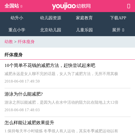
全国站
幼升小
幼儿园资源
家庭教育
下载APP
重点小学
北京幼儿园
儿童乐园
展开
幼教
>
纤体瘦身
纤体瘦身
10个简单不花钱的减肥方法，赶快尝试起来吧
减肥永远是女人聊不完的话题，女人为了减肥方法，无所不用其极
2018-06-08 17:49:59
游泳为什么能减肥?
游泳之所以能减肥，是因为人在水中活动的阻力比在陆地上大12倍
2018-06-08 17:48:03
怎么样能让减肥效果提升
1.保持每天半小时锻炼 冬季很人有人运动，其实冬季减肥运动以有