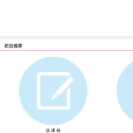
栏目推荐
说 课 稿