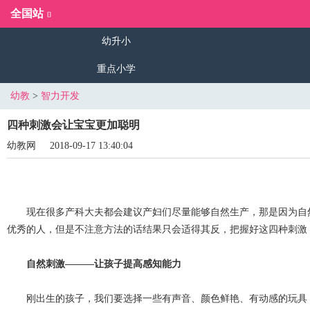
全国站
幼升小
重点小学
幼教
>
智力开发
四种刺激会让宝宝更加聪明
幼教网
2018-09-17 13:40:04
现在很多产科大夫都会建议产妇们尽量能够自然生产，那是因为自然
优秀的人，但是不注意方法的话结果只会适得其反，把握好这四种刺激
自然刺激———让孩子提高感知能力
刚出生的孩子，我们要选择一些有声音、颜色鲜艳、有动感的玩具，