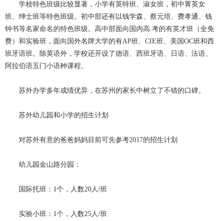
学校特色班级比较显著，小学有英特班、淑女班，初中菁英女
班、绅士班等特色班级。初中部还有以钱学森、蔡元培、费孝通、钱
钟书等名家命名的特色班级。高中部面向国内高.考的有英才班（全免
费）和实验班，面向国外名牌大学的有AP班、CIE班、美国OC班和西
班牙语班。除英语外，学校还开设了德语、西班牙语、日语、法语、
阿拉伯语五门小语种课程。
苏外办学多年成绩优异，在苏州的家长中树立了不错的口碑。
苏外幼儿园和小学的招生计划
对苏外有意的爸爸妈妈目前可先参考2017的招生计划
幼儿园金山路分园：
国际托班：1个，人数20人/班
实验小班：1个，人数25人/班